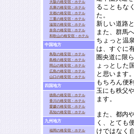
大阪の格安宿・ホテル
ることもな
兵庫の格安宿・ホテル
京都の格安宿・ホテル
た。
三重の格安宿・ホテル
新しい道路
滋賀の格安宿・ホテル
奈良の格安宿・ホテル
また、群馬
和歌山の格安宿・ホテル
ちょっと温
中国地方
は、すぐに
鳥取の格安宿・ホテル
圏央道に限
島根の格安宿・ホテル
ょっとした
岡山の格安宿・ホテル
広島の格安宿・ホテル
と思います
山口の格安宿・ホテル
もちろん便
四国地方
玉にも秩父
徳島の格安宿・ホテル
ます。
香川の格安宿・ホテル
愛媛の格安宿・ホテル
高知の格安宿・ホテル
また、都内
九州地方
く、とても
けではなく
福岡の格安宿・ホテル