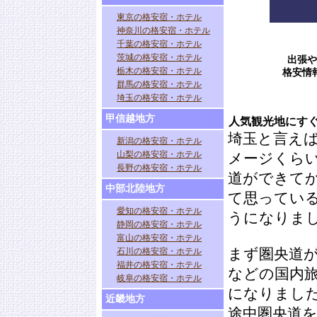
東京の格安宿・ホテル
神奈川の格安宿・ホテル
千葉の格安宿・ホテル
茨城の格安宿・ホテル
出張や
栃木の格安宿・ホテル
格安情
群馬の格安宿・ホテル
埼玉の格安宿・ホテル
甲信越地方
人気観光地にす
埼玉と言え
新潟の格安宿・ホテル
山梨の格安宿・ホテル
メージくら
長野の格安宿・ホテル
道ができて
中部北陸地方
て思ってい
愛知の格安宿・ホテル
うになりま
静岡の格安宿・ホテル
富山の格安宿・ホテル
石川の格安宿・ホテル
まず圏央道
福井の格安宿・ホテル
などの国内
岐阜の格安宿・ホテル
になりまし
近畿地方
途中圏央道